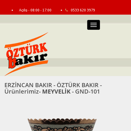
Açılış - 08:00 - 17:00
0533 620 3979
info@erzincanbakir.com
Bayi Girişi
Menü
ERZİNCAN BAKIR - ÖZTÜRK BAKIR -
Ürünlerimiz-
MEYVELİK
- GND-101