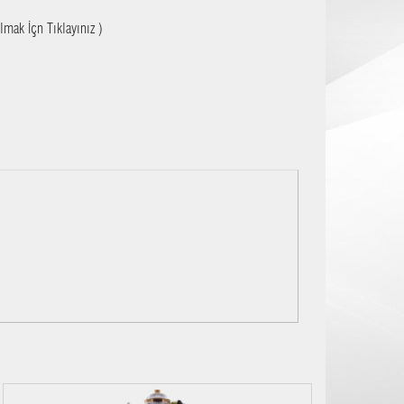
lmak İçn Tıklayınız )