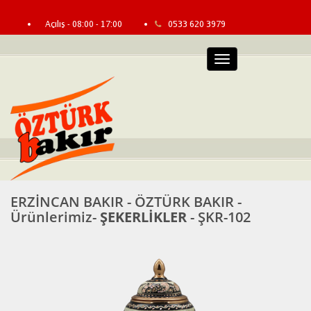
Açılış - 08:00 - 17:00
0533 620 3979
info@erzincanbakir.com
Bayi Girişi
Menü
ERZİNCAN BAKIR - ÖZTÜRK BAKIR -
Ürünlerimiz-
ŞEKERLİKLER
- ŞKR-102