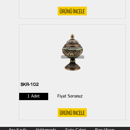
ŞKR-102
1 Adet
Fiyat Sorunuz
Ana Sayfa
Hakkımızda
Foto Galeri
Bize Ulaşın