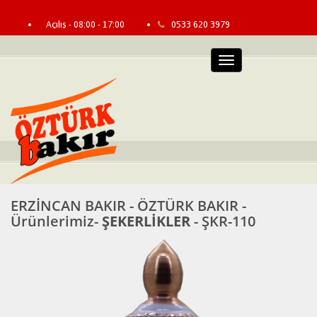
Açılış - 08:00 - 17:00
0533 620 3979
info@erzincanbakir.com
Bayi Girişi
Menü
ERZİNCAN BAKIR - ÖZTÜRK BAKIR -
Ürünlerimiz-
ŞEKERLİKLER
- ŞKR-110